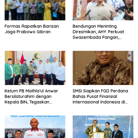
Formas Rapatkan Barisan
Bendungan Meninting
Jaga Prabowo Gibran
Diresmikan, AHY: Perkuat
Swasembada Pangan,
Energi, dan Ketahanan Air di
NTB
Ketum PB Mathla’ul Anwar
SMSI Siapkan FGD Perdana
Bersilaturahim dengan
Bahas Pusat Finansial
Kepala BIN, Tegaskan
Internasional Indonesia di
Komitmen Rekat Persatuan
Bali
dan Kemajuan NKRI