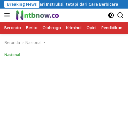
Langsung
i Instruksi, tetapi dari Cara Berbicara
Breaking News
Kapolda NTB I
ke
konten
Beranda
Berita
Olahraga
Kriminal
Opini
Pendidikan
Beranda
Nasional
Nasional