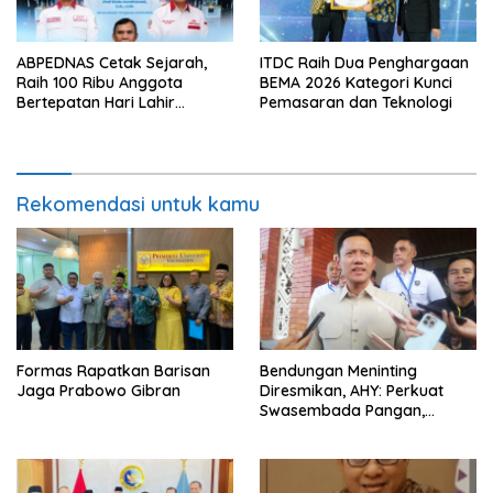
ABPEDNAS Cetak Sejarah,
ITDC Raih Dua Penghargaan
Raih 100 Ribu Anggota
BEMA 2026 Kategori Kunci
Bertepatan Hari Lahir
Pemasaran dan Teknologi
Pancasila 2026
Rekomendasi untuk kamu
Formas Rapatkan Barisan
Bendungan Meninting
Jaga Prabowo Gibran
Diresmikan, AHY: Perkuat
Swasembada Pangan,
Energi, dan Ketahanan Air di
NTB