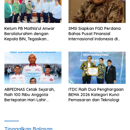
Ketum PB Mathla’ul Anwar
SMSI Siapkan FGD Perdana
Bersilaturahim dengan
Bahas Pusat Finansial
Kepala BIN, Tegaskan
Internasional Indonesia di
Komitmen Rekat Persatuan
Bali
dan Kemajuan NKRI
ABPEDNAS Cetak Sejarah,
ITDC Raih Dua Penghargaan
Raih 100 Ribu Anggota
BEMA 2026 Kategori Kunci
Bertepatan Hari Lahir
Pemasaran dan Teknologi
Pancasila 2026
Tinggalkan Balasan