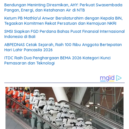
Bendungan Meninting Diresmikan, AHY: Perkuat Swasembada
Pangan, Energi, dan Ketahanan Air di NTB
Ketum PB Mathla’ul Anwar Bersilaturahim dengan Kepala BIN,
Tegaskan Komitmen Rekat Persatuan dan Kemajuan NKRI
SMSI Siapkan FGD Perdana Bahas Pusat Finansial Internasional
Indonesia di Bali
ABPEDNAS Cetak Sejarah, Raih 100 Ribu Anggota Bertepatan
Hari Lahir Pancasila 2026
ITDC Raih Dua Penghargaan BEMA 2026 Kategori Kunci
Pemasaran dan Teknologi