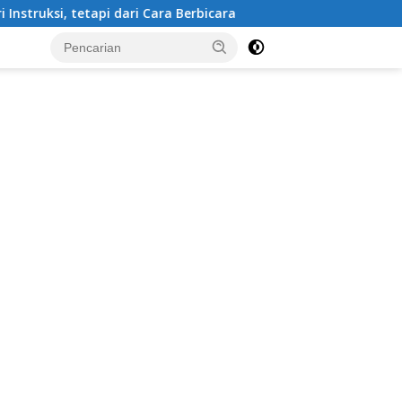
 dari Cara Berbicara
Kapolda NTB Instruksikan Polisi