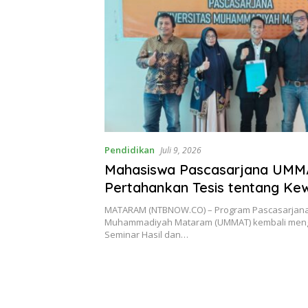
Pendidikan
Juli 9, 2026
Mahasiswa Pascasarjana UMM
Pertahankan Tesis tentang K
Kanwil BPN dalam Pembatala
MATARAM (NTBNOW.CO) – Program Pascasarjana 
Sertipikat Hak Atas Tanah
Muhammadiyah Mataram (UMMAT) kembali mengg
Seminar Hasil dan…