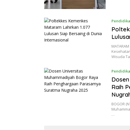
Pendidik
Poltek
Lulusa
MATARAM (
Kesehatan
Wisuda T
Pendidik
Dosen
Raih 
Nugra
BOGOR (NT
Muhammadi
…