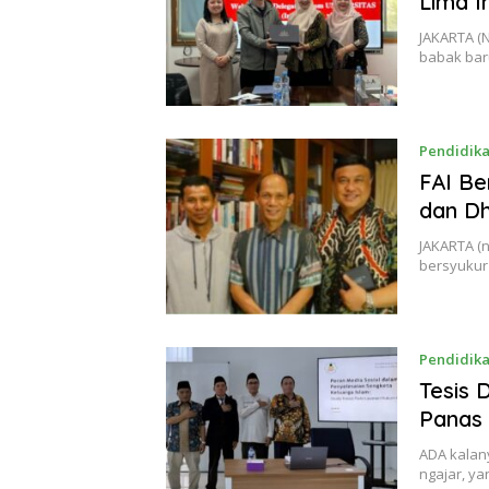
Lima I
JAKARTA (
babak bar
Pendidik
FAI Be
dan D
JAKARTA (
bersyukur
Pendidik
Tesis 
Panas
ADA kalany
ngajar, y