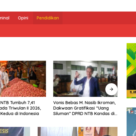
minal
Opini
Pendidikan
bas M. Nasib Ikroman,
Hakim Bebaskan IJU di Kasus
Haki
Gratifikasi “Uang
Gratifikasi “Uang Siluman”
Kasim
 DPRD NTB Kandas di
“Uan
an