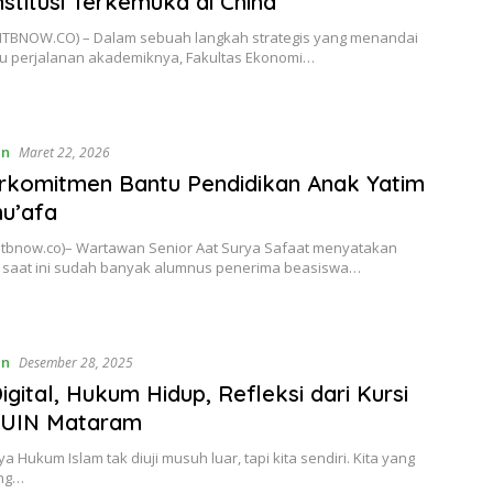
nstitusi Terkemuka di China
NTBNOW.CO) – Dalam sebuah langkah strategis yang menandai
u perjalanan akademiknya, Fakultas Ekonomi…
an
Maret 22, 2026
rkomitmen Bantu Pendidikan Anak Yatim
hu’afa
ntbnow.co)– Wartawan Senior Aat Surya Safaat menyatakan
 saat ini sudah banyak alumnus penerima beasiswa…
an
Desember 28, 2025
Digital, Hukum Hidup, Refleksi dari Kursi
 UIN Mataram
a Hukum Islam tak diuji musuh luar, tapi kita sendiri. Kita yang
ang…