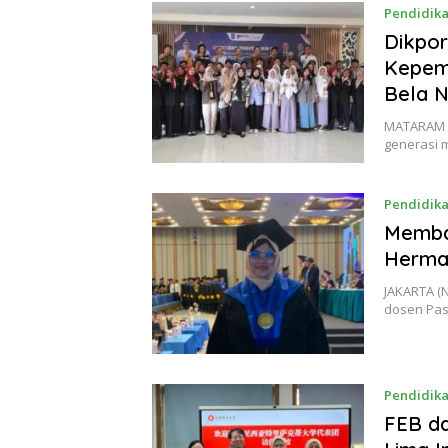
Pendidik
Dikpor
Kepem
Bela 
MATARAM 
generasi 
Pendidik
Memban
Hermal
JAKARTA (
dosen Pas
Pendidik
FEB da