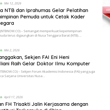
an
Mei 12, 2026
a NTB dan Iprahumas Gelar Pelatihan
impinan Pemuda untuk Cetak Kader
Negara
(NTBNOW.CO) – Semangat memperkuat kepemimpinan
muda terus digaungkan di Nusa Tenggara Barat (NTB)….
an
Mei 2, 2026
ggakan, Sekjen FAI Eni Heni
iani Raih Gelar Doktor Ilmu Komputer
NTBNOW.CO) – Sekjen Forum Akademisi Indonesia (FAI) yang juga
ca Sarjana Universitas Nusa…
an
April 17, 2026
n FH Trisakti Jalin Kerjasama dengan