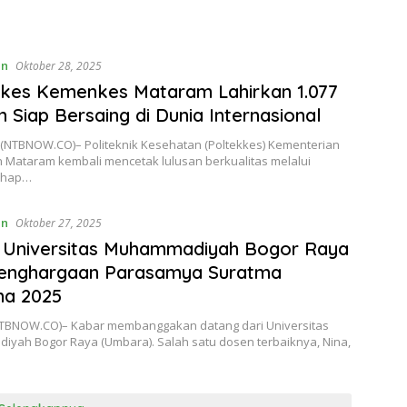
an
Oktober 28, 2025
kes Kemenkes Mataram Lahirkan 1.077
n Siap Bersaing di Dunia Internasional
NTBNOW.CO)– Politeknik Kesehatan (Poltekkes) Kementerian
 Mataram kembali mencetak lulusan berkualitas melalui
ahap…
an
Oktober 27, 2025
 Universitas Muhammadiyah Bogor Raya
Penghargaan Parasamya Suratma
ha 2025
BNOW.CO)– Kabar membanggakan datang dari Universitas
yah Bogor Raya (Umbara). Salah satu dosen terbaiknya, Nina,