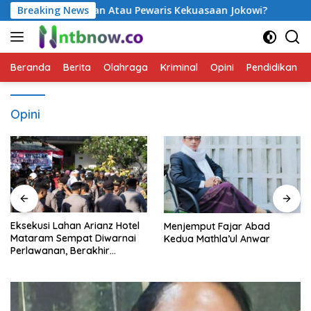
Langsung
siden Perubahan Atau Pewaris Kekuasaan Jokowi?
Breaking News
Eksek
ke
konten
Beranda
Berita
Olahraga
Kriminal
Opini
Pendidikan
Opini
Eksekusi Lahan Arianz Hotel
Menjemput Fajar Abad
Mataram Sempat Diwarnai
Kedua Mathla’ul Anwar
Perlawanan, Berakhir
Kondusif