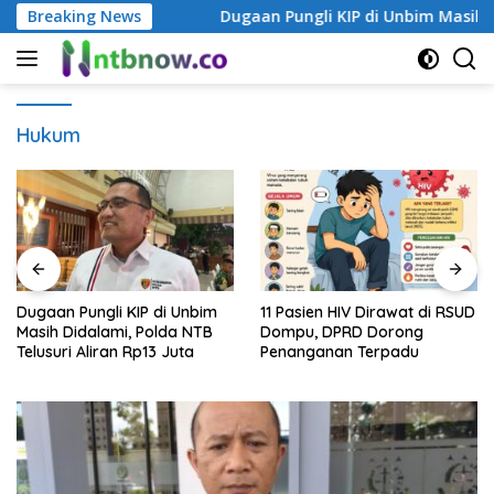
Langsung
Sekolah Anak
Breaking News
Dugaan Pungli KIP di Unbim Masih Didalami
ke
konten
Hukum
Dugaan Pungli KIP di Unbim
11 Pasien HIV Dirawat di RSUD
Masih Didalami, Polda NTB
Dompu, DPRD Dorong
Telusuri Aliran Rp13 Juta
Penanganan Terpadu