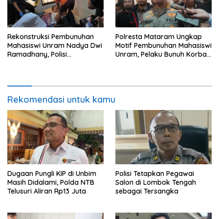
Rekonstruksi Pembunuhan
Polresta Mataram Ungkap
Mahasiswi Unram Nadya Dwi
Motif Pembunuhan Mahasiswi
Ramadhany, Polisi
Unram, Pelaku Bunuh Korban
Peragakan 44 Adegan
Demi Motor dan HP
Rekomendasi untuk kamu
Dugaan Pungli KIP di Unbim
Polisi Tetapkan Pegawai
Masih Didalami, Polda NTB
Salon di Lombok Tengah
Telusuri Aliran Rp13 Juta
sebagai Tersangka