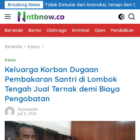
Langsung
k Dimulai dari Instruksi, tetapi dari Cara Berbicara
Breaking News
K
ke
konten
Beranda
Berita
Olahraga
Kriminal
Opini
Pendidikan
Beranda
Kasus
Kasus
Keluarga Korban Dugaan
Pembakaran Santri di Lombok
Tengah Jual Ternak demi Biaya
Pengobatan
Expressadm
Juli 9, 2026