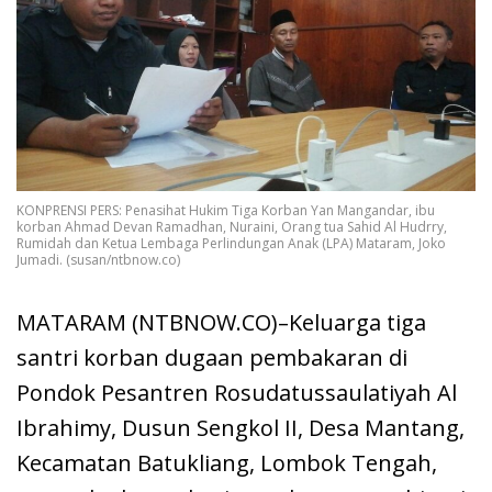
KONPRENSI PERS: Penasihat Hukim Tiga Korban Yan Mangandar, ibu
korban Ahmad Devan Ramadhan, Nuraini, Orang tua Sahid Al Hudrry,
Rumidah dan Ketua Lembaga Perlindungan Anak (LPA) Mataram, Joko
Jumadi. (susan/ntbnow.co)
MATARAM (NTBNOW.CO)–Keluarga tiga
santri korban dugaan pembakaran di
Pondok Pesantren Rosudatussaulatiyah Al
Ibrahimy, Dusun Sengkol II, Desa Mantang,
Kecamatan Batukliang, Lombok Tengah,