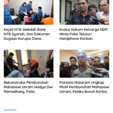
Kejati NTB Geledah Bank
Kuasa Hukum Keluarga NDR
NTB Syariah, Sita Dokumen
Minta Polisi Telusuri
Dugaan Korupsi Dana
Handphone Korban
Sponsorship MXGP 2023
Rekonstruksi Pembunuhan
Polresta Mataram Ungkap
Mahasiswi Unram Nadya Dwi
Motif Pembunuhan Mahasiswi
Ramadhany, Polisi
Unram, Pelaku Bunuh Korban
Peragakan 44 Adegan
Demi Motor dan HP