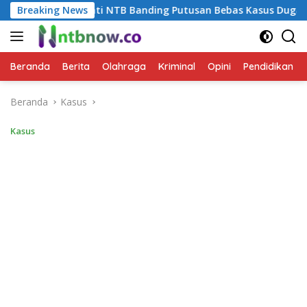
Langsung
 NTB Banding Putusan Bebas Kasus Dugaan Gratifikasi “Uang S
Breaking News
ke
konten
Beranda
Berita
Olahraga
Kriminal
Opini
Pendidikan
Beranda
Kasus
Kasus