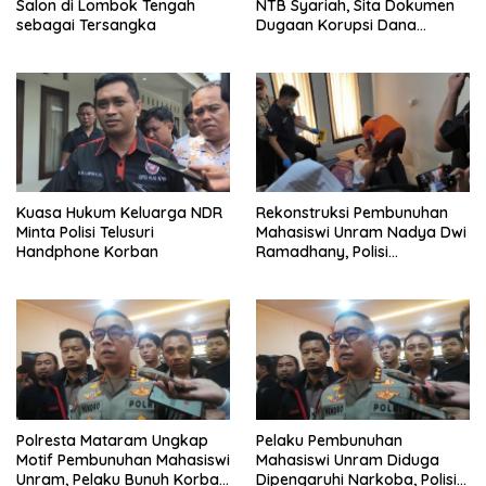
Salon di Lombok Tengah
NTB Syariah, Sita Dokumen
sebagai Tersangka
Dugaan Korupsi Dana
Sponsorship MXGP 2023
Kuasa Hukum Keluarga NDR
Rekonstruksi Pembunuhan
Minta Polisi Telusuri
Mahasiswi Unram Nadya Dwi
Handphone Korban
Ramadhany, Polisi
Peragakan 44 Adegan
Polresta Mataram Ungkap
Pelaku Pembunuhan
Motif Pembunuhan Mahasiswi
Mahasiswi Unram Diduga
Unram, Pelaku Bunuh Korban
Dipengaruhi Narkoba, Polisi