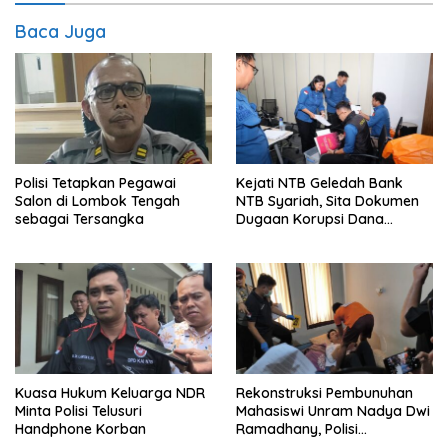
Baca Juga
Polisi Tetapkan Pegawai
Kejati NTB Geledah Bank
Salon di Lombok Tengah
NTB Syariah, Sita Dokumen
sebagai Tersangka
Dugaan Korupsi Dana
Sponsorship MXGP 2023
Kuasa Hukum Keluarga NDR
Rekonstruksi Pembunuhan
Minta Polisi Telusuri
Mahasiswi Unram Nadya Dwi
Handphone Korban
Ramadhany, Polisi
Peragakan 44 Adegan