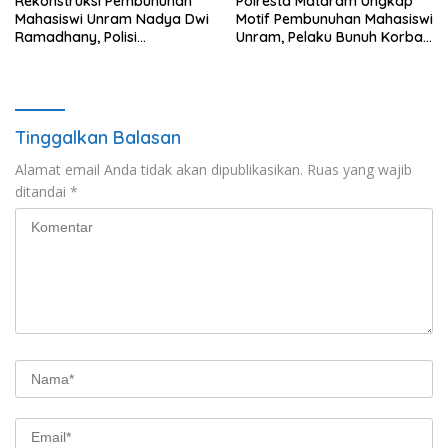
Rekonstruksi Pembunuhan
Polresta Mataram Ungkap
Mahasiswi Unram Nadya Dwi
Motif Pembunuhan Mahasiswi
Ramadhany, Polisi
Unram, Pelaku Bunuh Korban
Peragakan 44 Adegan
Demi Motor dan HP
Tinggalkan Balasan
Alamat email Anda tidak akan dipublikasikan.
Ruas yang wajib
ditandai
*