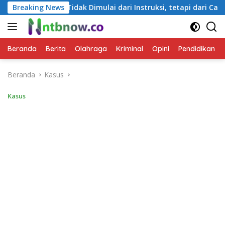
Langsung
imulai dari Instruksi, tetapi dari Cara Berbicara
Breaking News
Kapo
ke
konten
Beranda
Berita
Olahraga
Kriminal
Opini
Pendidikan
Beranda
Kasus
Kasus