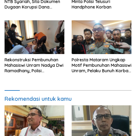
NTB Syariah, Sita Dokumen
Minta Polisi Telusuri
Dugaan Korupsi Dana
Handphone Korban
Sponsorship MXGP 2023
Rekonstruksi Pembunuhan
Polresta Mataram Ungkap
Mahasiswi Unram Nadya Dwi
Motif Pembunuhan Mahasiswi
Ramadhany, Polisi
Unram, Pelaku Bunuh Korban
Peragakan 44 Adegan
Demi Motor dan HP
Rekomendasi untuk kamu