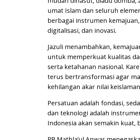
mudah dihasut, diadu domba, a
umat Islam dan seluruh elem
berbagai instrumen kemajuan,
digitalisasi, dan inovasi.
Jazuli menambahkan, kemajuan
untuk memperkuat kualitas d
serta ketahanan nasional. Kare
terus bertransformasi agar 
kehilangan akar nilai keislam
Persatuan adalah fondasi, se
dan teknologi adalah instrum
Indonesia akan semakin kuat, b
PB Mathla’ul Anwar menegask