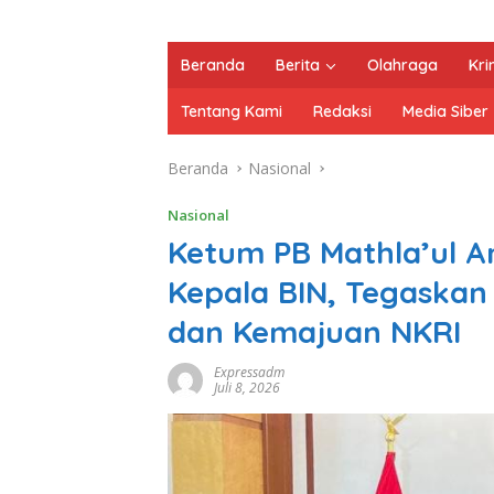
Beranda
Berita
Olahraga
Kri
Tentang Kami
Redaksi
Media Siber
Beranda
Nasional
Nasional
Ketum PB Mathla’ul A
Kepala BIN, Tegaska
dan Kemajuan NKRI
Expressadm
Juli 8, 2026