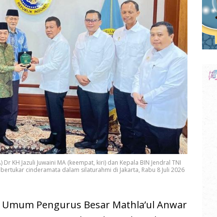
r KH Jazuli Juwaini MA (keempat, kiri) dan Kepala BIN Jendral TNI
ertukar cinderamata dalam silaturahmi di Jakarta, Rabu 8 Juli 2026
 Umum Pengurus Besar Mathla’ul Anwar