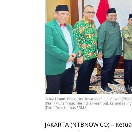
Ketua Umum Pengurus Besar Mathla'ul Anwar (PBMA) D
(Purn) Muhammad Herindra (keempat, kanan) saling b
(Foto: Dok. Humas PBMA)
JAKARTA (NTBNOW.CO) – Ketua