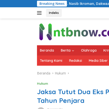
Langsung
Vonis Bebas M. Nasib Ikroman, Dakwaan Gratifikasi “Uang
Breaking News
ke
konten
Indeks
Beranda
Berita
Olahraga
Kri
Tentang Kami
Redaksi
Media Siber
Beranda
Hukum
Hukum
Jaksa Tutut Dua Eks 
Tahun Penjara