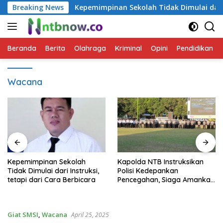
Langsung
Terpadu
Breaking News
Kepemimpinan Sekolah Tidak Dimulai dari Instru
ke
konten
Beranda
Berita
Olahraga
Kriminal
Opini
Pendidikan
Wacana
Kepemimpinan Sekolah
Kapolda NTB Instruksikan
Tidak Dimulai dari Instruksi,
Polisi Kedepankan
tetapi dari Cara Berbicara
Pencegahan, Siaga Amankan
HUT RI hingga Kunjungan
Kapolri
Giat SMSI
,
Wacana
April 25, 2025