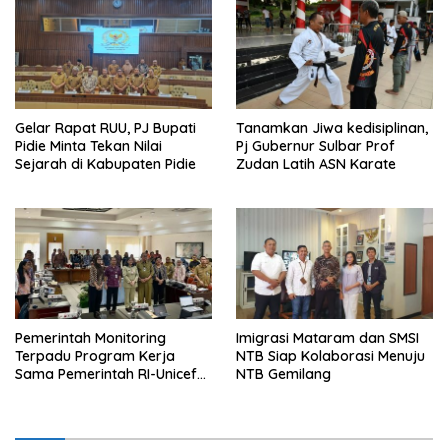
Gelar Rapat RUU, PJ Bupati
Tanamkan Jiwa kedisiplinan,
Pidie Minta Tekan Nilai
Pj Gubernur Sulbar Prof
Sejarah di Kabupaten Pidie
Zudan Latih ASN Karate
Pemerintah Monitoring
Imigrasi Mataram dan SMSI
Terpadu Program Kerja
NTB Siap Kolaborasi Menuju
Sama Pemerintah RI-Unicef
NTB Gemilang
di Provinsi Jateng