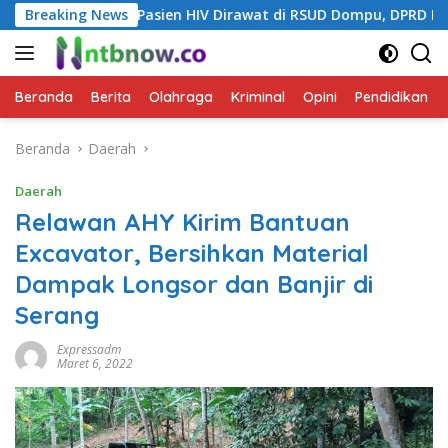
Langsung
sien HIV Dirawat di RSUD Dompu, DPRD Dorong Penanganan Te
Breaking News
ke
konten
Beranda
Berita
Olahraga
Kriminal
Opini
Pendidikan
Beranda
Daerah
Daerah
Relawan AHY Kirim Bantuan
Excavator, Bersihkan Material
Dampak Longsor dan Banjir di
Serang
Expressadm
Maret 6, 2022