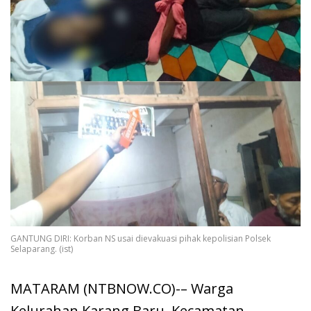
GANTUNG DIRI: Korban NS usai dievakuasi pihak kepolisian Polsek
Selaparang. (ist)
MATARAM (NTBNOW.CO)-– Warga
Kelurahan Karang Baru, Kecamatan