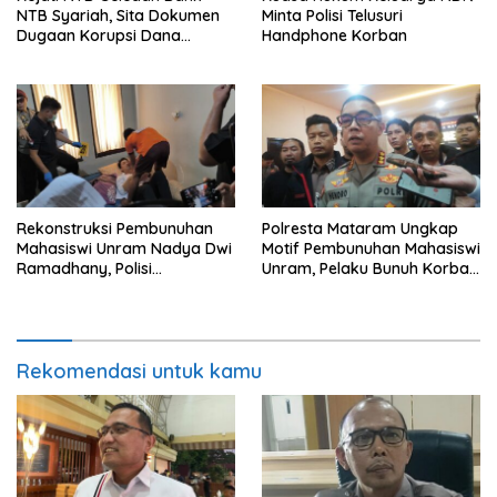
NTB Syariah, Sita Dokumen
Minta Polisi Telusuri
Dugaan Korupsi Dana
Handphone Korban
Sponsorship MXGP 2023
Rekonstruksi Pembunuhan
Polresta Mataram Ungkap
Mahasiswi Unram Nadya Dwi
Motif Pembunuhan Mahasiswi
Ramadhany, Polisi
Unram, Pelaku Bunuh Korban
Peragakan 44 Adegan
Demi Motor dan HP
Rekomendasi untuk kamu