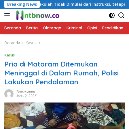
Langsung
ah Tidak Dimulai dari Instruksi, tetapi dari Cara Berbicara
Breaking News
ke
konten
Beranda
Berita
Olahraga
Kriminal
Opini
Pendidikan
Beranda
Kasus
Kasus
Pria di Mataram Ditemukan
Meninggal di Dalam Rumah, Polisi
Lakukan Pendalaman
Expressadm
Mei 12, 2026