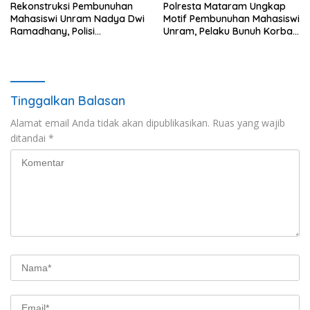
Rekonstruksi Pembunuhan
Polresta Mataram Ungkap
Mahasiswi Unram Nadya Dwi
Motif Pembunuhan Mahasiswi
Ramadhany, Polisi
Unram, Pelaku Bunuh Korban
Peragakan 44 Adegan
Demi Motor dan HP
Tinggalkan Balasan
Alamat email Anda tidak akan dipublikasikan.
Ruas yang wajib
ditandai
*