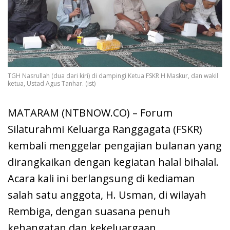
TGH Nasrullah (dua dari kiri) di dampingi Ketua FSKR H Maskur, dan wakil
ketua, Ustad Agus Tanhar. (ist)
MATARAM (NTBNOW.CO) – Forum
Silaturahmi Keluarga Ranggagata (FSKR)
kembali menggelar pengajian bulanan yang
dirangkaikan dengan kegiatan halal bihalal.
Acara kali ini berlangsung di kediaman
salah satu anggota, H. Usman, di wilayah
Rembiga, dengan suasana penuh
kehangatan dan kekeluargaan.