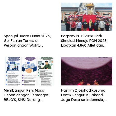
Spanyol Juara Dunia 2026,
Porprov NTB 2026 Jadi
Gol Ferran Torres di
Simulasi Menuju PON 2028,
Perpanjangan Waktu
Libatkan 4.860 Atlet dan
Bungkam Argentina 1-0
Targetkan Perputaran
Ekonomi Rp100 Miliar
Membangun Pers Masa
Hashim Djojohadikusumo
Depan dengan Semangat
Lantik Pengurus Srikandi
BEJO’S, SMSI Dorong
Jaga Desa se-Indonesia,
Ekosistem Media yang
ABPEDNAS dan SMSI Kerja
Profesional dan
Sama Dukung Program Jaga
Berkelanjutan
Desa.