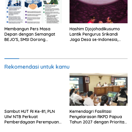
Membangun Pers Masa
Hashim Djojohadikusumo
Depan dengan Semangat
Lantik Pengurus Srikandi
BEJO’S, SMSI Dorong
Jaga Desa se-Indonesia,
Ekosistem Media yang
ABPEDNAS dan SMSI Kerja
Profesional dan
Sama Dukung Program Jaga
Berkelanjutan
Desa.
Rekomendasi untuk kamu
Sambut HUT RI Ke-81, PLN
Kemendagri Fasilitasi
UIW NTB Perkuat
Penyelarasan RKPD Papua
Pemberdayaan Perempuan
Tahun 2027 dengan Prioritas
UMKM di Bima
Pembangunan Nasional