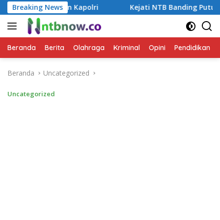
Langsung
olri
Breaking News
Kejati NTB Banding Putusan Bebas Kasus Dugaan 
ke
konten
Beranda
Berita
Olahraga
Kriminal
Opini
Pendidikan
Beranda
Uncategorized
Uncategorized