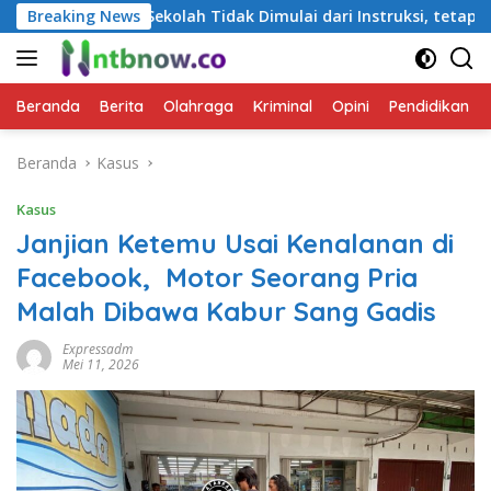
Langsung
kolah Tidak Dimulai dari Instruksi, tetapi dari Cara Berbicara
Breaking News
ke
konten
Beranda
Berita
Olahraga
Kriminal
Opini
Pendidikan
Beranda
Kasus
Kasus
Janjian Ketemu Usai Kenalanan di
Facebook, Motor Seorang Pria
Malah Dibawa Kabur Sang Gadis
Expressadm
Mei 11, 2026