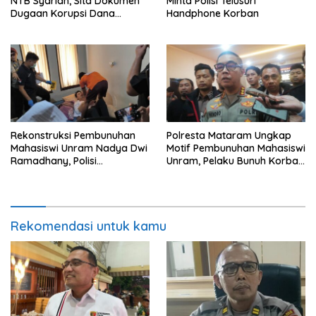
NTB Syariah, Sita Dokumen
Minta Polisi Telusuri
Dugaan Korupsi Dana
Handphone Korban
Sponsorship MXGP 2023
Rekonstruksi Pembunuhan
Polresta Mataram Ungkap
Mahasiswi Unram Nadya Dwi
Motif Pembunuhan Mahasiswi
Ramadhany, Polisi
Unram, Pelaku Bunuh Korban
Peragakan 44 Adegan
Demi Motor dan HP
Rekomendasi untuk kamu