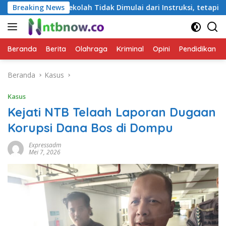
Langsung
olah Tidak Dimulai dari Instruksi, tetapi dari Cara Berbicara
Breaking News
ke
konten
Beranda
Berita
Olahraga
Kriminal
Opini
Pendidikan
Beranda
Kasus
Kasus
Kejati NTB Telaah Laporan Dugaan
Korupsi Dana Bos di Dompu
Expressadm
Mei 7, 2026