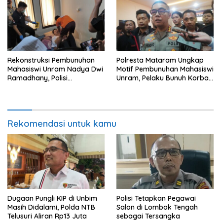
Rekonstruksi Pembunuhan
Polresta Mataram Ungkap
Mahasiswi Unram Nadya Dwi
Motif Pembunuhan Mahasiswi
Ramadhany, Polisi
Unram, Pelaku Bunuh Korban
Peragakan 44 Adegan
Demi Motor dan HP
Rekomendasi untuk kamu
Dugaan Pungli KIP di Unbim
Polisi Tetapkan Pegawai
Masih Didalami, Polda NTB
Salon di Lombok Tengah
Telusuri Aliran Rp13 Juta
sebagai Tersangka