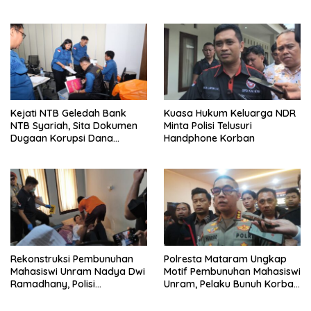
Kejati NTB Geledah Bank
Kuasa Hukum Keluarga NDR
NTB Syariah, Sita Dokumen
Minta Polisi Telusuri
Dugaan Korupsi Dana
Handphone Korban
Sponsorship MXGP 2023
Rekonstruksi Pembunuhan
Polresta Mataram Ungkap
Mahasiswi Unram Nadya Dwi
Motif Pembunuhan Mahasiswi
Ramadhany, Polisi
Unram, Pelaku Bunuh Korban
Peragakan 44 Adegan
Demi Motor dan HP