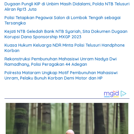
Dugaan Pungli KIP di Unbim Masih Didalami, Polda NTB Telusuri
Aliran Rp13 Juta
Polisi Tetapkan Pegawai Salon di Lombok Tengah sebagai
Tersangka
Kejati NTB Geledah Bank NTB Syariah, Sita Dokumen Dugaan
Korupsi Dana Sponsorship MXGP 2023
Kuasa Hukum Keluarga NDR Minta Polisi Telusuri Handphone
Korban
Rekonstruksi Pembunuhan Mahasiswi Unram Nadya Dwi
Ramadhany, Polisi Peragakan 44 Adegan
Polresta Mataram Ungkap Motif Pembunuhan Mahasiswi
Unram, Pelaku Bunuh Korban Demi Motor dan HP