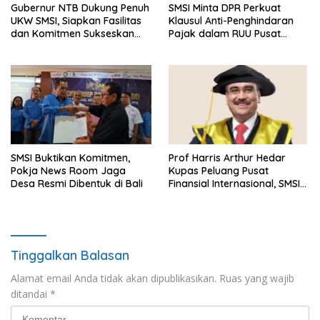
Gubernur NTB Dukung Penuh
SMSI Minta DPR Perkuat
UKW SMSI, Siapkan Fasilitas
Klausul Anti-Penghindaran
dan Komitmen Sukseskan
Pajak dalam RUU Pusat
Pelaksanaan
Finansial Internasional
Indonesia
SMSI Buktikan Komitmen,
Prof Harris Arthur Hedar
Pokja News Room Jaga
Kupas Peluang Pusat
Desa Resmi Dibentuk di Bali
Finansial Internasional, SMSI
Siapkan Rekomendasi
Kebijakan Strategis
Tinggalkan Balasan
Alamat email Anda tidak akan dipublikasikan.
Ruas yang wajib
ditandai
*