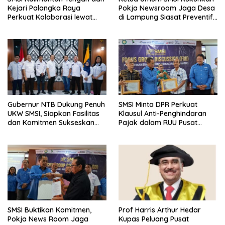
Kejari Palangka Raya
Pokja Newsroom Jaga Desa
Perkuat Kolaborasi lewat
di Lampung Siasat Preventif
News Room Jaga Desa
SMSI di Lampung
Gubernur NTB Dukung Penuh
SMSI Minta DPR Perkuat
UKW SMSI, Siapkan Fasilitas
Klausul Anti-Penghindaran
dan Komitmen Sukseskan
Pajak dalam RUU Pusat
Pelaksanaan
Finansial Internasional
Indonesia
SMSI Buktikan Komitmen,
Prof Harris Arthur Hedar
Pokja News Room Jaga
Kupas Peluang Pusat