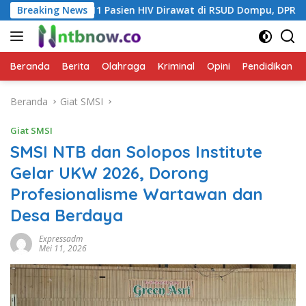
Langsung
11 Pasien HIV Dirawat di RSUD Dompu, DPRD Dorong Penangan
Breaking News
ke
konten
Beranda
Berita
Olahraga
Kriminal
Opini
Pendidikan
Beranda
Giat SMSI
Giat SMSI
SMSI NTB dan Solopos Institute
Gelar UKW 2026, Dorong
Profesionalisme Wartawan dan
Desa Berdaya
Expressadm
Mei 11, 2026