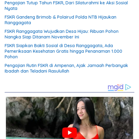
Pengajian Tutup Tahun FSKR, Dari Silaturahmi ke Aksi Sosial
Nyata
FSKR Gandeng Brimob & Polairud Polda NTB Hijaukan
Ranggagata
FSKR Ranggagata Wujudkan Desa Hijau: Ribuan Pohon
Nangka Siap Ditanam November Ini
FSKR Siapkan Bakti Sosial di Desa Ranggagata, Ada
Pemeriksaan Kesehatan Gratis hingga Penanaman 1.000
Pohon
Pengajian Rutin FSKR di Ampenan, Ajak Jamaah Perbanyak
Ibadah dan Teladani Rasulullah