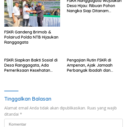
FSKR Ranggagata Wujudkan
Desa Hijau: Ribuan Pohon
Nangka Siap Ditanam
November Ini
FSKR Gandeng Brimob &
Polairud Polda NTB Hijaukan
Ranggagata
FSKR Siapkan Bakti Sosial di
Pengajian Rutin FSKR di
Desa Ranggagata, Ada
Ampenan, Ajak Jamaah
Pemeriksaan Kesehatan
Perbanyak Ibadah dan
Gratis hingga Penanaman
Teladani Rasulullah
1.000 Pohon
Tinggalkan Balasan
Alamat email Anda tidak akan dipublikasikan.
Ruas yang wajib
ditandai
*