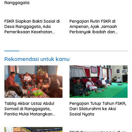
Ranggagata
FSKR Siapkan Bakti Sosial di
Pengajian Rutin FSKR di
Desa Ranggagata, Ada
Ampenan, Ajak Jamaah
Pemeriksaan Kesehatan
Perbanyak Ibadah dan
Gratis hingga Penanaman
Teladani Rasulullah
1.000 Pohon
Rekomendasi untuk kamu
Tablig Akbar Ustaz Abdul
Pengajian Tutup Tahun FSKR,
Somad di Ranggagata,
Dari Silaturahmi ke Aksi
Panitia Mulai Matangkan
Sosial Nyata
Persiapan