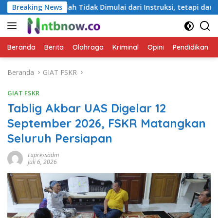
Langsung
dak Dimulai dari Instruksi, tetapi dari Cara Berbicara
Breaking News
ke
konten
Beranda
Berita
Olahraga
Kriminal
Opini
Pendidikan
Beranda
GIAT FSKR
GIAT FSKR
Tablig Akbar UAS Digelar 12
September 2026, FSKR Matangkan
Seluruh Persiapan
Expressadm
Juli 6, 2026