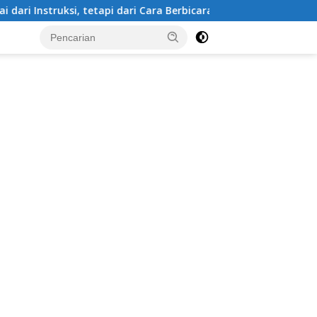
si, tetapi dari Cara Berbicara
Kapolda NTB Instruksik