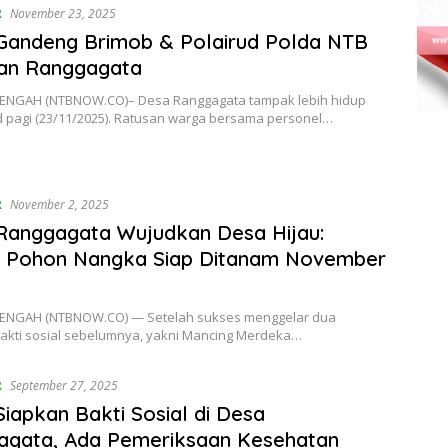
R
November 23, 2025
Gandeng Brimob & Polairud Polda NTB
kan Ranggagata
NGAH (NTBNOW.CO)– Desa Ranggagata tampak lebih hidup
 pagi (23/11/2025). Ratusan warga bersama personel…
R
November 2, 2025
Ranggagata Wujudkan Desa Hijau:
n Pohon Nangka Siap Ditanam November
ENGAH (NTBNOW.CO) — Setelah sukses menggelar dua
bakti sosial sebelumnya, yakni Mancing Merdeka…
R
September 27, 2025
iapkan Bakti Sosial di Desa
agata, Ada Pemeriksaan Kesehatan