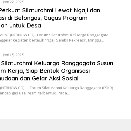
R
Juni 22, 2025
erkuat Silaturahmi Lewat Ngaji dan
si di Belongas, Gagas Program
lan untuk Desa
RAT (NTBNOW.CO)– Forum Silaturahmi Keluarga Ranggagata
ggelar kegiatan bertajuk “Ngaji Sambil Rekreasi”, Minggu…
R
Juni 15, 2025
Silaturahmi Keluarga Ranggagata Susun
m Kerja, Siap Bentuk Organisasi
daan dan Gelar Aksi Sosial
NTBNOW.CO) — Forum Silaturahmi Keluarga Ranggagata (FSKR)
tancap gas usai resmi terbentuk. Pada…