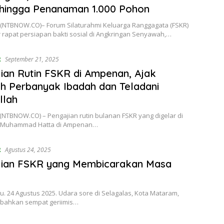
 hingga Penanaman 1.000 Pohon
NTBNOW.CO)– Forum Silaturahmi Keluarga Ranggagata (FSKR)
 rapat persiapan bakti sosial di Angkringan Senyawah,…
R
September 21, 2025
ian Rutin FSKR di Ampenan, Ajak
 Perbanyak Ibadah dan Teladani
llah
NTBNOW.CO) – Pengajian rutin bulanan FSKR yang digelar di
 Muhammad Hatta di Ampenan…
R
Agustus 24, 2025
jian FSKR yang Membicarakan Masa
u. 24 Agustus 2025. Udara sore di Selagalas, Kota Mataram,
bahkan sempat geriimis…