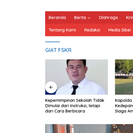
Beranda
Berita
Olahraga
Kri
Tentang Kami
Redaksi
Media Siber
GIAT FSKR
 RSUD
Kepemimpinan Sekolah Tidak
Kapolda NTB Instruks
Dimulai dari Instruksi, tetapi
Kedepankan Penceg
dari Cara Berbicara
Siaga Amankan HUT 
Kunjungan Kapolri