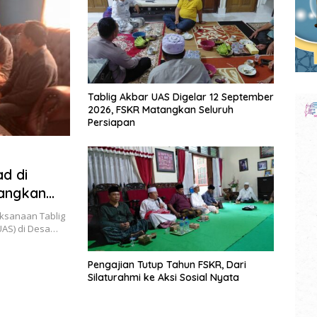
Tablig Akbar UAS Digelar 12 September
2026, FSKR Matangkan Seluruh
Persiapan
d di
tangkan
ksanaan Tablig
UAS) di Desa…
Pengajian Tutup Tahun FSKR, Dari
Silaturahmi ke Aksi Sosial Nyata