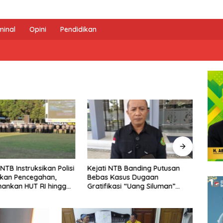
minal
Opini
Pendidikan
ikan Polisi
Kejati NTB Banding Putusan
Ekonomi NTB Tum
ahan,
Bebas Kasus Dugaan
Persen pada Triwu
RI hingga
Gratifikasi “Uang Siluman”
Tertinggi Kedua d
DPRD NTB