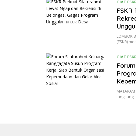
GIAT FSK
FSKR P
Rekrea
Unggu
LOMBOK BA
(FSKR) men
GIAT FSK
Forum 
Progra
Kepemu
MATARAM (
langsung 