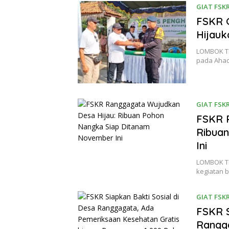
GIAT FSK
FSKR 
Hijau
LOMBOK TE
pada Ahad
GIAT FSK
FSKR 
Ribua
Ini
LOMBOK T
kegiatan 
GIAT FSK
FSKR S
Rangg