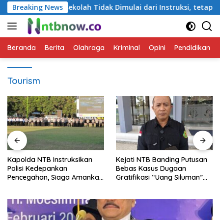
Langsung
emimpinan Sekolah Tidak Dimulai dari Instruksi, tetapi dari Ca
Breaking News
ke
konten
Beranda
Berita
Olahraga
Kriminal
Opini
Pendidikan
Tourism
Kapolda NTB Instruksikan
Kejati NTB Banding Putusan
Polisi Kedepankan
Bebas Kasus Dugaan
Pencegahan, Siaga Amankan
Gratifikasi “Uang Siluman”
HUT RI hingga Kunjungan
DPRD NTB
Kapolri