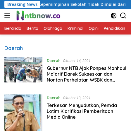
Langsung
adu
Breaking News
Kepemimpinan Sekolah Tidak Dimulai dari Instruksi,
ke
konten
Beranda
Berita
Olahraga
Kriminal
Opini
Pendidikan
Daerah
Daerah
Oktober 14, 2021
Gubernur NTB Ajak Ponpes Manhaul
Ma’arif Darek Sukseskan dan
Nonton Perhelatan WSBK dan
MotoGP
Daerah
Oktober 13, 2021
Terkesan Menyudutkan, Pemda
Lotim Klarifikasi Pemberitaan
Media Online