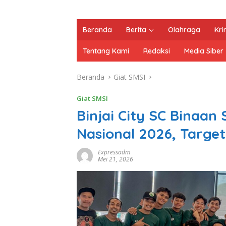
Beranda
Berita
Olahraga
Kri
Tentang Kami
Redaksi
Media Siber
Beranda
Giat SMSI
Giat SMSI
Binjai City SC Binaan
Nasional 2026, Target
Expressadm
Mei 21, 2026