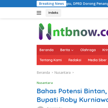
Langsung
Dirawat di RSUD Dompu, DPRD Dorong Penanganan Terpadu
Breaking News
ke
konten
Indeks
Beranda
Berita
Olahraga
Kri
Tentang Kami
Redaksi
Media Siber
Beranda
Nusantara
Nusantara
Bahas Potensi Bintan,
Bupati Roby Kurniaw