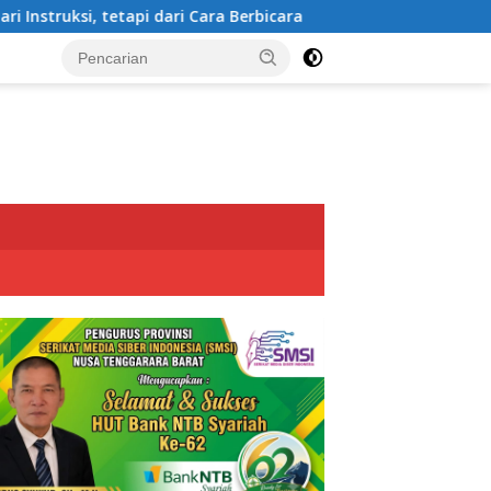
dari Cara Berbicara
Kapolda NTB Instruksikan Polisi K