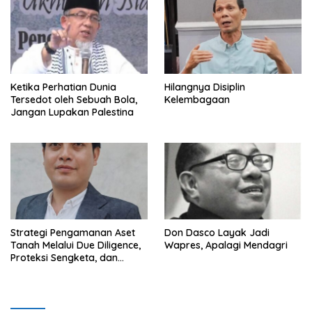
Ketika Perhatian Dunia
Hilangnya Disiplin
Tersedot oleh Sebuah Bola,
Kelembagaan
Jangan Lupakan Palestina
Strategi Pengamanan Aset
Don Dasco Layak Jadi
Tanah Melalui Due Diligence,
Wapres, Apalagi Mendagri
Proteksi Sengketa, dan
Manajemen Sengketa:
Mewujudkan Kepastian
Hukum dalam Sistem
Pertanahan Indonesia