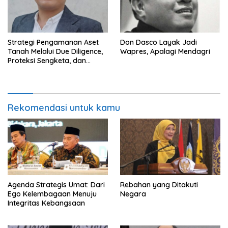
Strategi Pengamanan Aset
Don Dasco Layak Jadi
Tanah Melalui Due Diligence,
Wapres, Apalagi Mendagri
Proteksi Sengketa, dan
Manajemen Sengketa:
Mewujudkan Kepastian
Hukum dalam Sistem
Pertanahan Indonesia
Rekomendasi untuk kamu
Agenda Strategis Umat: Dari
Rebahan yang Ditakuti
Ego Kelembagaan Menuju
Negara
Integritas Kebangsaan