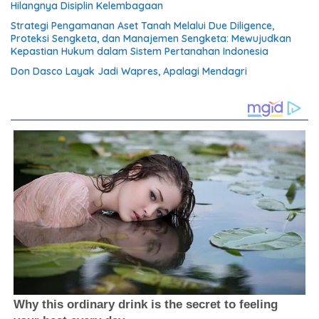
Hilangnya Disiplin Kelembagaan
Strategi Pengamanan Aset Tanah Melalui Due Diligence,
Proteksi Sengketa, dan Manajemen Sengketa: Mewujudkan
Kepastian Hukum dalam Sistem Pertanahan Indonesia
Don Dasco Layak Jadi Wapres, Apalagi Mendagri