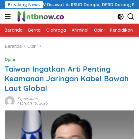
Langsung
irawat di RSUD Dompu, DPRD Dorong Penanganan Terpadu
Breaking News
ke
konten
Beranda
Berita
Olahraga
Kriminal
Opini
Pendidikan
Beranda
Opini
Opini
Taiwan Ingatkan Arti Penting
Keamanan Jaringan Kabel Bawah
Laut Global
Expressadm
Februari 19, 2026