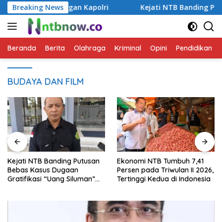
Langsung
hingga Kunjungan Kapolri
Breaking News
Kejati NTB Banding Putusan 
ke
konten
Beranda
Berita
Olahraga
Kriminal
Opini
Pendidikan
BUDAYA DAN FILM
Kejati NTB Banding Putusan
Ekonomi NTB Tumbuh 7,41
Bebas Kasus Dugaan
Persen pada Triwulan II 2026,
Gratifikasi “Uang Siluman”
Tertinggi Kedua di Indonesia
DPRD NTB