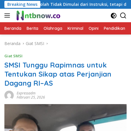
Langsung
h Tidak Dimulai dari Instruksi, tetapi dari Cara Berbicara
Breaking News
ke
konten
Beranda
Berita
Olahraga
Kriminal
Opini
Pendidikan
Beranda
Giat SMSI
Giat SMSI
SMSI Tunggu Rapimnas untuk
Tentukan Sikap atas Perjanjian
Dagang RI–AS
Expressadm
Februari 25, 2026