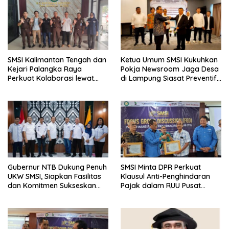
SMSI Kalimantan Tengah dan
Ketua Umum SMSI Kukuhkan
Kejari Palangka Raya
Pokja Newsroom Jaga Desa
Perkuat Kolaborasi lewat
di Lampung Siasat Preventif
News Room Jaga Desa
SMSI di Lampung
Gubernur NTB Dukung Penuh
SMSI Minta DPR Perkuat
UKW SMSI, Siapkan Fasilitas
Klausul Anti-Penghindaran
dan Komitmen Sukseskan
Pajak dalam RUU Pusat
Pelaksanaan
Finansial Internasional
Indonesia