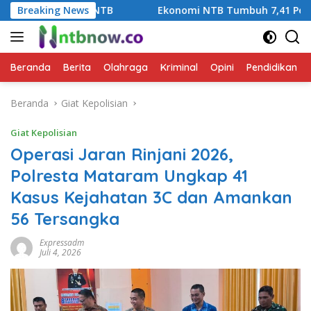
Langsung
NTB
Breaking News
Ekonomi NTB Tumbuh 7,41 Persen pada Triwulan II 2
ke
konten
Beranda
Berita
Olahraga
Kriminal
Opini
Pendidikan
Beranda
Giat Kepolisian
Giat Kepolisian
Operasi Jaran Rinjani 2026,
Polresta Mataram Ungkap 41
Kasus Kejahatan 3C dan Amankan
56 Tersangka
Expressadm
Juli 4, 2026