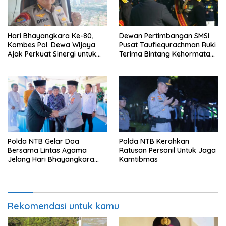
Hari Bhayangkara Ke-80,
Dewan Pertimbangan SMSI
Kombes Pol. Dewa Wijaya
Pusat Taufiequrachman Ruki
Ajak Perkuat Sinergi untuk
Terima Bintang Kehormatan
Negeri
dari Presiden Prabowo pada
Hari Bhayangkara ke-80
Polda NTB Gelar Doa
Polda NTB Kerahkan
Bersama Lintas Agama
Ratusan Personil Untuk Jaga
Jelang Hari Bhayangkara
Kamtibmas
ke-80, Perkuat Persatuan
dan Toleransi
Rekomendasi untuk kamu