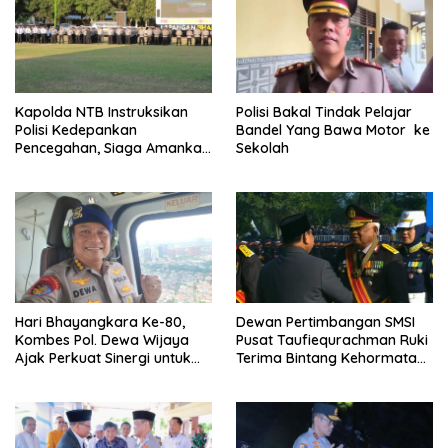
Kapolda NTB Instruksikan
Polisi Bakal Tindak Pelajar
Polisi Kedepankan
Bandel Yang Bawa Motor ke
Pencegahan, Siaga Amankan
Sekolah
HUT RI hingga Kunjungan
Kapolri
Hari Bhayangkara Ke-80,
Dewan Pertimbangan SMSI
Kombes Pol. Dewa Wijaya
Pusat Taufiequrachman Ruki
Ajak Perkuat Sinergi untuk
Terima Bintang Kehormatan
Negeri
dari Presiden Prabowo pada
Hari Bhayangkara ke-80