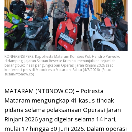
KONFERENSI PERS: Kapolresta Mataram Kombes Pol. Hendro Purwoko
didampingi jajaran Satuan Reserse Kriminal menunjukkan sejumlah
barang bukti hasil pengungkapan Operasi Jaran Rinjani 2026 saat
konferensi pers di Mapolresta Mataram, Sabtu (4/7/2026). (Foto:
susan/ntbnow.co)
MATARAM (NTBNOW.CO) – Polresta
Mataram mengungkap 41 kasus tindak
pidana selama pelaksanaan Operasi Jaran
Rinjani 2026 yang digelar selama 14 hari,
mulai 17 hingga 30 Juni 2026. Dalam operasi