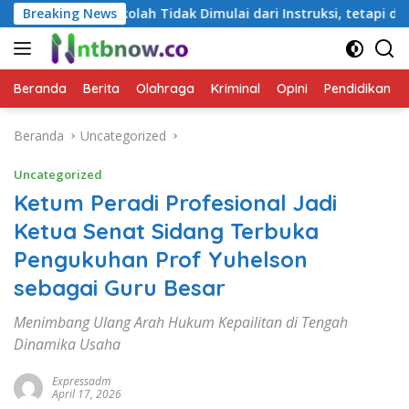
Langsung
h Tidak Dimulai dari Instruksi, tetapi dari Cara Berbicara
Breaking News
ke
konten
Beranda
Berita
Olahraga
Kriminal
Opini
Pendidikan
Beranda
Uncategorized
Uncategorized
Ketum Peradi Profesional Jadi
Ketua Senat Sidang Terbuka
Pengukuhan Prof Yuhelson
sebagai Guru Besar
Menimbang Ulang Arah Hukum Kepailitan di Tengah
Dinamika Usaha
Expressadm
April 17, 2026