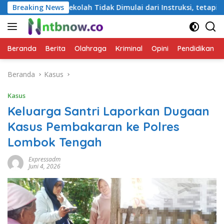
Langsung
olah Tidak Dimulai dari Instruksi, tetapi dari Cara Berbicara
Breaking News
ke
konten
Beranda
Berita
Olahraga
Kriminal
Opini
Pendidikan
Beranda
Kasus
Kasus
Keluarga Santri Laporkan Dugaan
Kasus Pembakaran ke Polres
Lombok Tengah
Expressadm
Juni 4, 2026