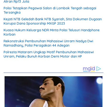
Aliran Rp13 Juta
Polisi Tetapkan Pegawai Salon di Lombok Tengah sebagai
Tersangka
Kejati NTB Geledah Bank NTB Syariah, Sita Dokumen Dugaan
Korupsi Dana Sponsorship MXGP 2023
Kuasa Hukum Keluarga NDR Minta Polisi Telusuri Handphone
Korban
Rekonstruksi Pembunuhan Mahasiswi Unram Nadya Dwi
Ramadhany, Polisi Peragakan 44 Adegan
Polresta Mataram Ungkap Motif Pembunuhan Mahasiswi
Unram, Pelaku Bunuh Korban Demi Motor dan HP