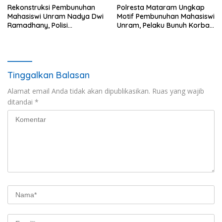
Rekonstruksi Pembunuhan
Polresta Mataram Ungkap
Mahasiswi Unram Nadya Dwi
Motif Pembunuhan Mahasiswi
Ramadhany, Polisi
Unram, Pelaku Bunuh Korban
Peragakan 44 Adegan
Demi Motor dan HP
Tinggalkan Balasan
Alamat email Anda tidak akan dipublikasikan.
Ruas yang wajib
ditandai
*