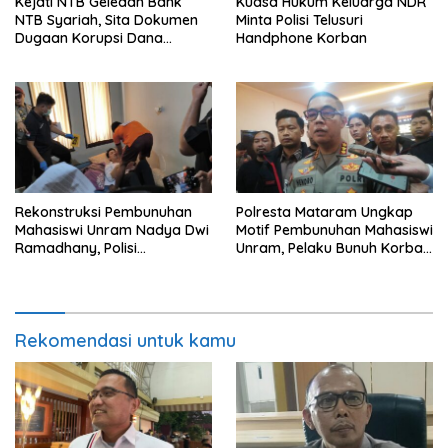
Kejati NTB Geledah Bank
Kuasa Hukum Keluarga NDR
NTB Syariah, Sita Dokumen
Minta Polisi Telusuri
Dugaan Korupsi Dana
Handphone Korban
Sponsorship MXGP 2023
Rekonstruksi Pembunuhan
Polresta Mataram Ungkap
Mahasiswi Unram Nadya Dwi
Motif Pembunuhan Mahasiswi
Ramadhany, Polisi
Unram, Pelaku Bunuh Korban
Peragakan 44 Adegan
Demi Motor dan HP
Rekomendasi untuk kamu