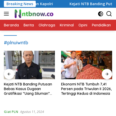
Langsung
gga Kunjungan Kapolri
Breaking News
Kejati NTB Banding Putusan Be
ke
konten
Beranda
Berita
Olahraga
Kriminal
Opini
Pendidikan
#plnuiwntb
Kejati NTB Banding Putusan
Ekonomi NTB Tumbuh 7,41
Bebas Kasus Dugaan
Persen pada Triwulan II 2026,
Gratifikasi “Uang Siluman”
Tertinggi Kedua di Indonesia
DPRD NTB
Giat PLN
Agustus 11, 2024