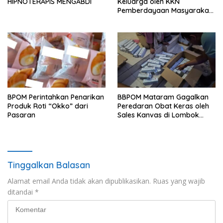
HIPNOTERAPIS MENGABDI
Keluarga oleh KKN
Pemberdayaan Masyarakat
Desa Unram di Desa
Rembitan
BPOM Perintahkan Penarikan
BBPOM Mataram Gagalkan
Produk Roti “Okko” dari
Peredaran Obat Keras oleh
Pasaran
Sales Kanvas di Lombok
Timur
Tinggalkan Balasan
Alamat email Anda tidak akan dipublikasikan.
Ruas yang wajib
ditandai
*