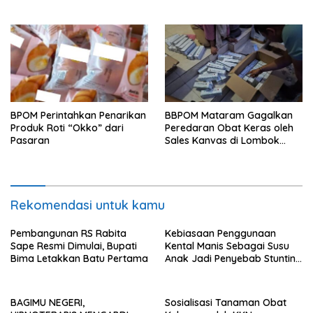
Desa Unram di Desa
Rembitan
BPOM Perintahkan Penarikan
BBPOM Mataram Gagalkan
Produk Roti “Okko” dari
Peredaran Obat Keras oleh
Pasaran
Sales Kanvas di Lombok
Timur
Rekomendasi untuk kamu
Pembangunan RS Rabita
Kebiasaan Penggunaan
Sape Resmi Dimulai, Bupati
Kental Manis Sebagai Susu
Bima Letakkan Batu Pertama
Anak Jadi Penyebab Stunting
Sulit Turun
BAGIMU NEGERI,
Sosialisasi Tanaman Obat