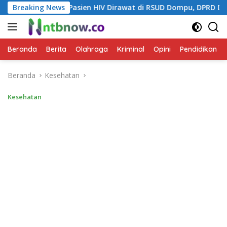
Langsung
 Pasien HIV Dirawat di RSUD Dompu, DPRD Dorong Penanganan 
Breaking News
ke
konten
Beranda
Berita
Olahraga
Kriminal
Opini
Pendidikan
Beranda
Kesehatan
Kesehatan