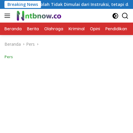
Langsung
 Tidak Dimulai dari Instruksi, tetapi dari Cara Berbicara
Breaking News
ke
konten
Beranda
Berita
Olahraga
Kriminal
Opini
Pendidikan
Beranda
Pers
Pers