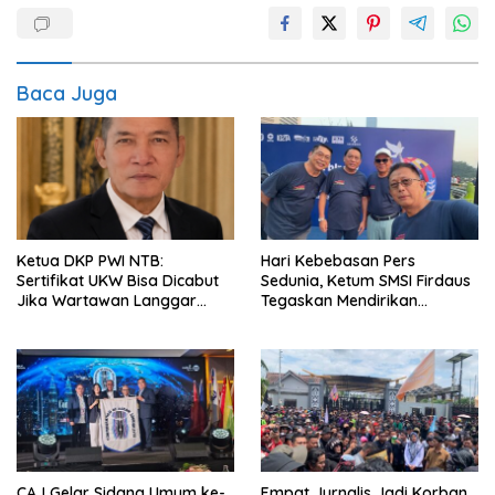
Baca Juga
Ketua DKP PWI NTB:
Hari Kebebasan Pers
Sertifikat UKW Bisa Dicabut
Sedunia, Ketum SMSI Firdaus
Jika Wartawan Langgar
Tegaskan Mendirikan
Etika dan Integritas Profesi
Perusahaan Pers Hak Asasi
CAJ Gelar Sidang Umum ke-
Empat Jurnalis Jadi Korban