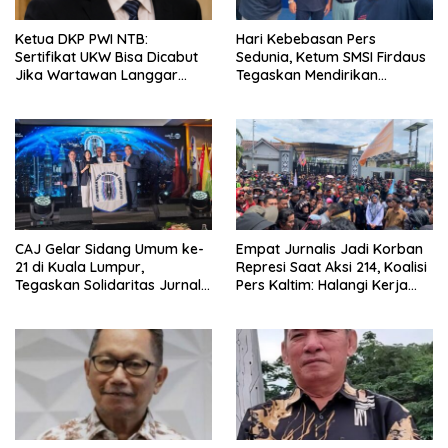
Ketua DKP PWI NTB:
Hari Kebebasan Pers
Sertifikat UKW Bisa Dicabut
Sedunia, Ketum SMSI Firdaus
Jika Wartawan Langgar
Tegaskan Mendirikan
Etika dan Integritas Profesi
Perusahaan Pers Hak Asasi
CAJ Gelar Sidang Umum ke-
Empat Jurnalis Jadi Korban
21 di Kuala Lumpur,
Represi Saat Aksi 214, Koalisi
Tegaskan Solidaritas Jurnalis
Pers Kaltim: Halangi Kerja
ASEAN
Pers Bisa Dipida