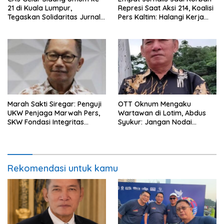
21 di Kuala Lumpur,
Represi Saat Aksi 214, Koalisi
Tegaskan Solidaritas Jurnalis
Pers Kaltim: Halangi Kerja
ASEAN
Pers Bisa Dipida
Marah Sakti Siregar: Penguji
OTT Oknum Mengaku
UKW Penjaga Marwah Pers,
Wartawan di Lotim, Abdus
SKW Fondasi Integritas
Syukur: Jangan Nodai
Wartawan
Profesi Pers
Rekomendasi untuk kamu