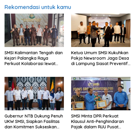
Rekomendasi untuk kamu
SMSI Kalimantan Tengah dan
Ketua Umum SMSI Kukuhkan
Kejari Palangka Raya
Pokja Newsroom Jaga Desa
Perkuat Kolaborasi lewat
di Lampung Siasat Preventif
News Room Jaga Desa
SMSI di Lampung
Gubernur NTB Dukung Penuh
SMSI Minta DPR Perkuat
UKW SMSI, Siapkan Fasilitas
Klausul Anti-Penghindaran
dan Komitmen Sukseskan
Pajak dalam RUU Pusat
Pelaksanaan
Finansial Internasional