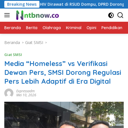
Langsung
Dirawat di RSUD Dompu, DPRD Dorong Penanganan Terpadu
Breaking News
ke
konten
Beranda
Berita
Olahraga
Kriminal
Opini
Pendidikan
Beranda
Giat SMSI
Giat SMSI
Media “Homeless” vs Verifikasi
Dewan Pers, SMSI Dorong Regulasi
Pers Lebih Adaptif di Era Digital
Expressadm
Mei 10, 2026