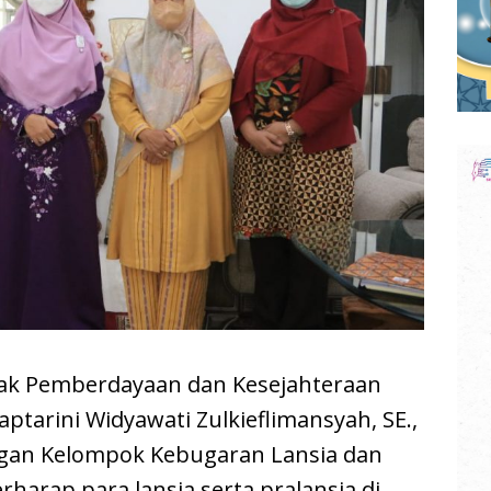
k Pemberdayaan dan Kesejahteraan
ptarini Widyawati Zulkieflimansyah, SE.,
gan Kelompok Kebugaran Lansia dan
erharap para lansia serta pralansia di