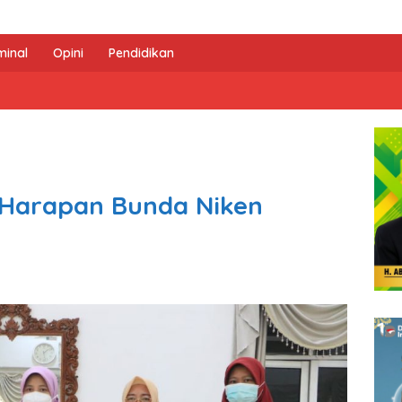
minal
Opini
Pendidikan
i Harapan Bunda Niken