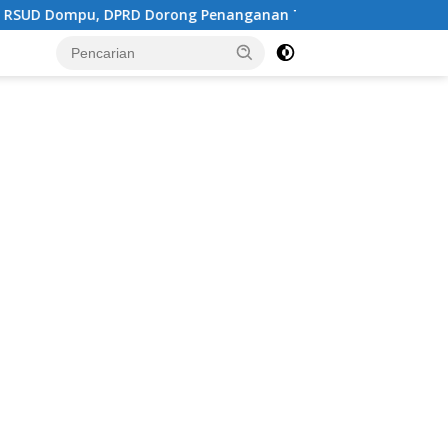
Dorong Penanganan Terpadu
Kepemimpinan Sekolah Tidak