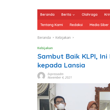
Beranda
Berita
Olahraga
Kri
Tentang Kami
Redaksi
Media Siber
Beranda
Kebijakan
Kebijakan
Sambut Baik KLPI, In
kepada Lansia
Expressadm
November 4, 2021