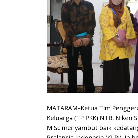
MATARAM–Ketua Tim Penggera
Keluarga (TP PKK) NTB, Niken Sa
M.Sc menyambut baik kedatan
Pralansia Indonesia (KLPI). Ia b