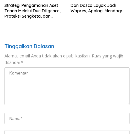
Strategi Pengamanan Aset
Don Dasco Layak Jadi
Tanah Melalui Due Diligence,
Wapres, Apalagi Mendagri
Proteksi Sengketa, dan
Manajemen Sengketa:
Mewujudkan Kepastian
Hukum dalam Sistem
Pertanahan Indonesia
Tinggalkan Balasan
Alamat email Anda tidak akan dipublikasikan.
Ruas yang wajib
ditandai
*