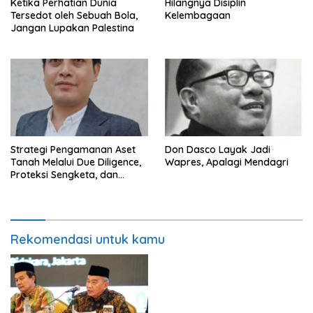
Ketika Perhatian Dunia
Hilangnya Disiplin
Tersedot oleh Sebuah Bola,
Kelembagaan
Jangan Lupakan Palestina
Strategi Pengamanan Aset
Don Dasco Layak Jadi
Tanah Melalui Due Diligence,
Wapres, Apalagi Mendagri
Proteksi Sengketa, dan
Manajemen Sengketa:
Mewujudkan Kepastian
Hukum dalam Sistem
Pertanahan Indonesia
Rekomendasi untuk kamu