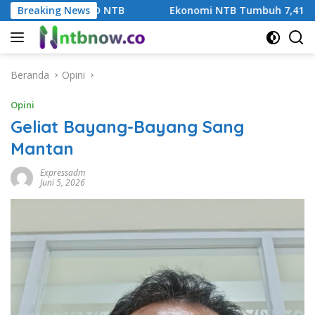
Langsung
Breaking News
Ekonomi NTB Tumbuh 7,41 Persen pada Triwulan II 2026
ke
konten
Beranda
Opini
Opini
Geliat Bayang-Bayang Sang
Mantan
Expressadm
Juni 5, 2026