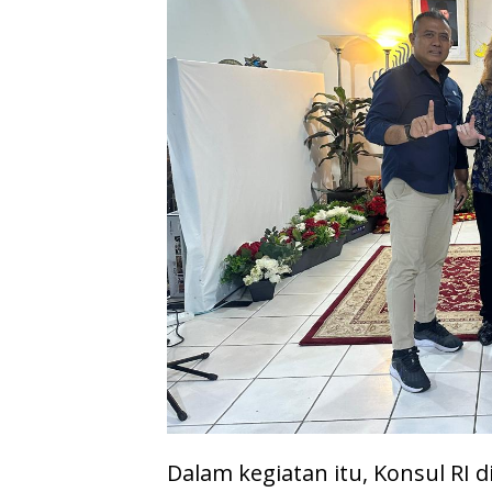
Dalam kegiatan itu, Konsul RI 