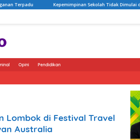
Kepemimpinan Sekolah Tidak Dimulai dari Instruksi, tetapi dari
minal
Opini
Pendidikan
 Lombok di Festival Travel
an Australia