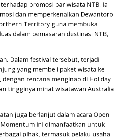
erhadap promosi pariwisata NTB. Ia
romosi dan memperkenalkan Dewantoro
Northern Territory guna membuka
 luas dalam pemasaran destinasi NTB,
 Dalam festival tersebut, terjadi
njung yang membeli paket wisata ke
, dengan rencana menginap di Holiday
n tingginya minat wisatawan Australia
iatan juga berlanjut dalam acara Open
in. Momentum ini dimanfaatkan untuk
erbagai pihak, termasuk pelaku usaha