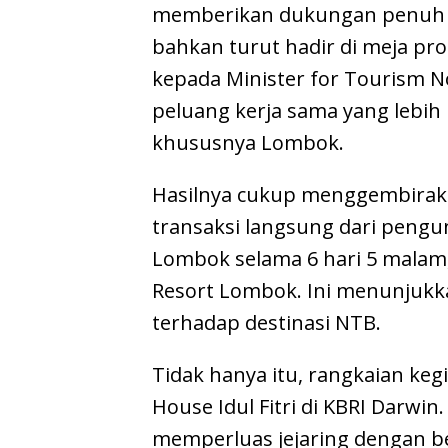
memberikan dukungan penuh t
bahkan turut hadir di meja p
kepada Minister for Tourism 
peluang kerja sama yang lebih
khususnya Lombok.
Hasilnya cukup menggembirakan.
transaksi langsung dari pengu
Lombok selama 6 hari 5 malam
Resort Lombok. Ini menunjukka
terhadap destinasi NTB.
Tidak hanya itu, rangkaian keg
House Idul Fitri di KBRI Darw
memperluas jejaring dengan b