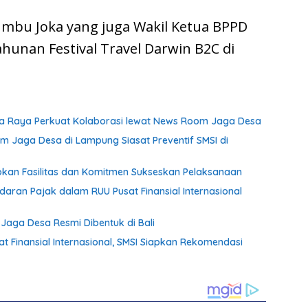
mbu Joka yang juga Wakil Ketua BPPD
hunan Festival Travel Darwin B2C di
ka Raya Perkuat Kolaborasi lewat News Room Jaga Desa
Jaga Desa di Lampung Siasat Preventif SMSI di
kan Fasilitas dan Komitmen Sukseskan Pelaksanaan
ndaran Pajak dalam RUU Pusat Finansial Internasional
Jaga Desa Resmi Dibentuk di Bali
at Finansial Internasional, SMSI Siapkan Rekomendasi