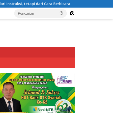
 Cara Berbicara
Kapolda NTB Instruksikan Polisi Kedep