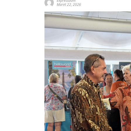
Expressadm
Maret 22, 2026