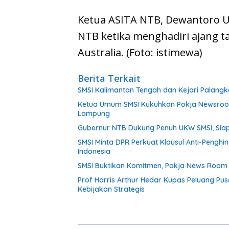
Ketua ASITA NTB, Dewantoro U
NTB ketika menghadiri ajang ta
Australia. (Foto: istimewa)
Berita Terkait
SMSI Kalimantan Tengah dan Kejari Palang
Ketua Umum SMSI Kukuhkan Pokja Newsroom 
Lampung
Gubernur NTB Dukung Penuh UKW SMSI, Siap
SMSI Minta DPR Perkuat Klausul Anti-Penghi
Indonesia
SMSI Buktikan Komitmen, Pokja News Room 
Prof Harris Arthur Hedar Kupas Peluang Pus
Kebijakan Strategis